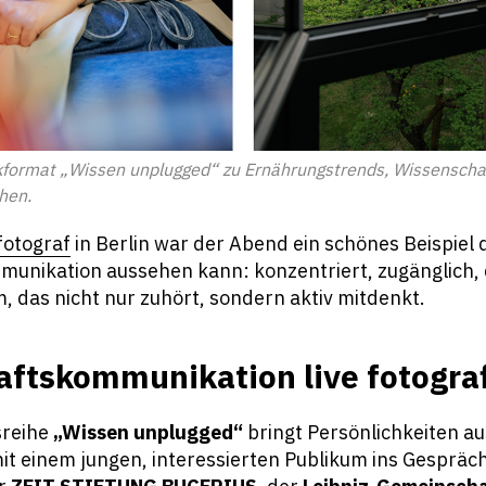
kformat „Wissen unplugged“ zu Ernährungstrends, Wissenschaf
hen.
fotograf
in Berlin war der Abend ein schönes Beispiel 
unikation aussehen kann: konzentriert, zugänglich, 
, das nicht nur zuhört, sondern aktiv mitdenkt.
ftskommunikation live fotogra
sreihe
„Wissen unplugged“
bringt Persönlichkeiten a
it einem jungen, interessierten Publikum ins Gespräch