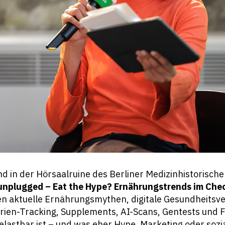
d in der Hörsaalruine des Berliner Medizinhistorisc
unplugged – Eat the Hype? Ernährungstrends im Che
en aktuelle Ernährungsmythen, digitale Gesundheitsv
orien-Tracking, Supplements, AI-Scans, Gentests und 
elastbar ist – und was eher Hype, Marketing oder sozi