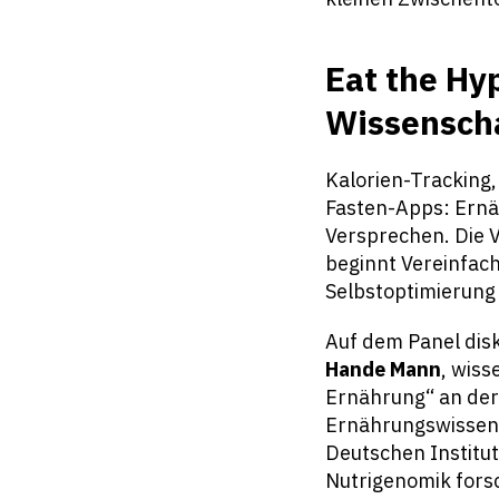
Eat the Hy
Wissensch
Kalorien-Tracking,
Fasten-Apps: Ernäh
Versprechen. Die V
beginnt Vereinfac
Selbstoptimierun
Auf dem Panel dis
Hande Mann
, wiss
Ernährung“ an der
Ernährungswissens
Deutschen Institu
Nutrigenomik fors