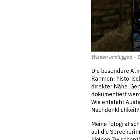
Wissen unplugged – Ea
Die besondere Atm
Rahmen: historisc
direkter Nähe. Gen
dokumentiert werd
Wie entsteht Aust
Nachdenklichkeit?
Meine fotografisch
auf die Sprecherin
kleinen Zwischent