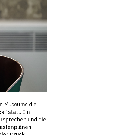
hen Museums die
ck“
statt. Im
ersprechen und die
Fastenplänen
aler Druck.