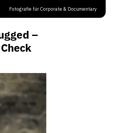
Fotografie für Corporate & Documentary
lugged –
 Check