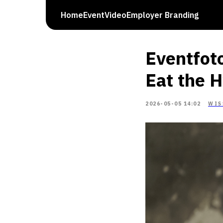
Home
Event
Video
Employer Branding
Eventfot
Eat the 
2026-05-05 14:02
WIS