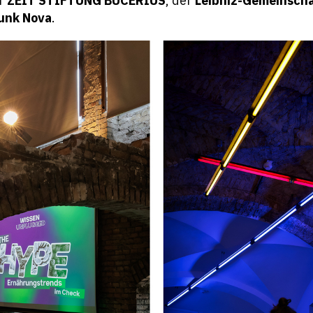
er
ZEIT STIFTUNG BUCERIUS
, der
Leibniz-Gemeinsch
unk Nova
.