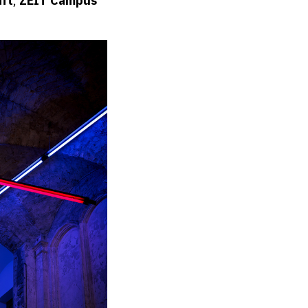
aft
,
ZEIT Campus