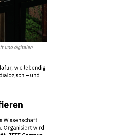
t und digitalen
dafür, wie lebendig
dialogisch – und
fieren
us Wissenschaft
. Organisiert wird