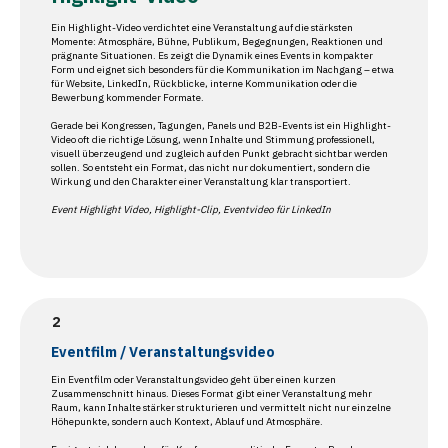
Ein Highlight-Video verdichtet eine Veranstaltung auf die stärksten
Momente: Atmosphäre, Bühne, Publikum, Begegnungen, Reaktionen und
prägnante Situationen. Es zeigt die Dynamik eines Events in kompakter
Form und eignet sich besonders für die Kommunikation im Nachgang – etwa
für Website, LinkedIn, Rückblicke, interne Kommunikation oder die
Bewerbung kommender Formate.
Gerade bei Kongressen, Tagungen, Panels und B2B-Events ist ein Highlight-
Video oft die richtige Lösung, wenn Inhalte und Stimmung professionell,
visuell überzeugend und zugleich auf den Punkt gebracht sichtbar werden
sollen. So entsteht ein Format, das nicht nur dokumentiert, sondern die
Wirkung und den Charakter einer Veranstaltung klar transportiert.
Event Highlight Video, Highlight-Clip, Eventvideo für LinkedIn
Eventfilm / Veranstaltungsvideo
Ein Eventfilm oder Veranstaltungsvideo geht über einen kurzen
Zusammenschnitt hinaus. Dieses Format gibt einer Veranstaltung mehr
Raum, kann Inhalte stärker strukturieren und vermittelt nicht nur einzelne
Höhepunkte, sondern auch Kontext, Ablauf und Atmosphäre.