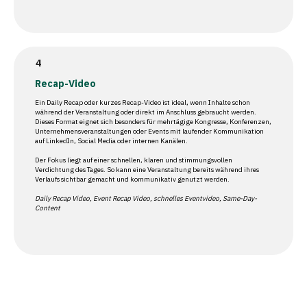
Recap-Video
Ein Daily Recap oder kurzes Recap-Video ist ideal, wenn Inhalte schon
während der Veranstaltung oder direkt im Anschluss gebraucht werden.
Dieses Format eignet sich besonders für mehrtägige Kongresse, Konferenzen,
Unternehmensveranstaltungen oder Events mit laufender Kommunikation
auf LinkedIn, Social Media oder internen Kanälen.
Der Fokus liegt auf einer schnellen, klaren und stimmungsvollen
Verdichtung des Tages. So kann eine Veranstaltung bereits während ihres
Verlaufs sichtbar gemacht und kommunikativ genutzt werden.
Daily Recap Video, Event Recap Video, schnelles Eventvideo, Same-Day-
Content