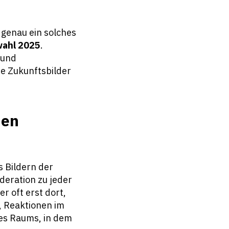
h genau ein solches
ahl 2025
.
 und
he Zukunftsbilder
hen
s Bildern der
deration zu jeder
r oft erst dort,
n, Reaktionen im
es Raums, in dem