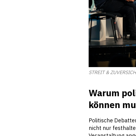
STREIT & ZUVERSICHT 
Warum poli
können mus
Politische Debatte
nicht nur festhalt
Veranstaltung ange