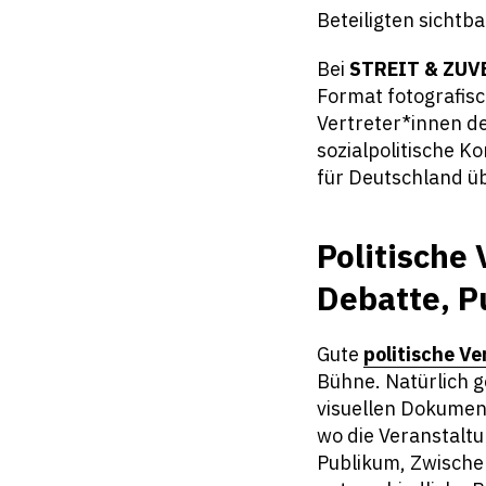
Beteiligten sichtb
Bei
STREIT & ZUV
Format fotografisc
Vertreter*innen de
sozialpolitische K
für Deutschland ü
Politische
Debatte, 
Gute
politische V
Bühne. Natürlich 
visuellen Dokument
wo die Veranstaltu
Publikum, Zwisch