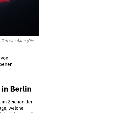
 Jan van Aken (Die
 von
Ebenen
in Berlin
 im Zeichen der
age, welche