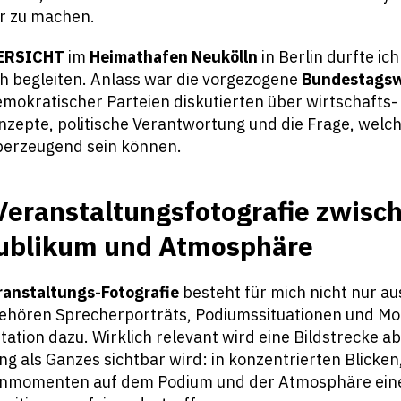
ar zu machen.
ERSICHT
im
Heimathafen Neukölln
in Berlin durfte ic
h begleiten. Anlass war die vorgezogene
Bundestagsw
mokratischer Parteien diskutierten über wirtschafts-
onzepte, politische Verantwortung und die Frage, welc
berzeugend sein können.
 Veranstaltungsfotografie zwisc
Publikum und Atmosphäre
eranstaltungs-Fotografie
besteht für mich nicht nur au
gehören Sprecherporträts, Podiumssituationen und Mo
ation dazu. Wirklich relevant wird eine Bildstrecke abe
ng als Ganzes sichtbar wird: in konzentrierten Blicke
enmomenten auf dem Podium und der Atmosphäre ein