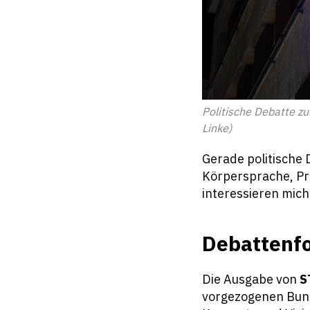
Politische Debatte z
Linke)
Gerade politische
Körpersprache, P
interessieren mich
Debattenfo
Die Ausgabe von
S
vorgezogenen Bund