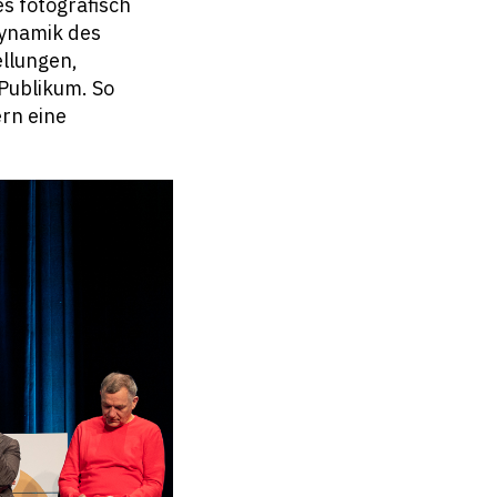
es fotografisch
Dynamik des
llungen,
Publikum. So
rn eine