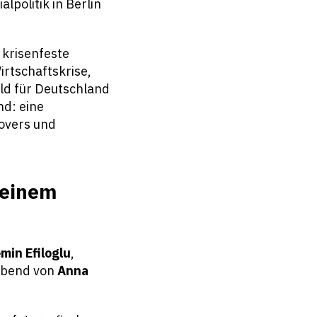
lpolitik in Berlin
 krisenfeste
irtschaftskrise,
ld für Deutschland
nd: eine
rovers und
 einem
min Efiloglu
,
Abend von
Anna